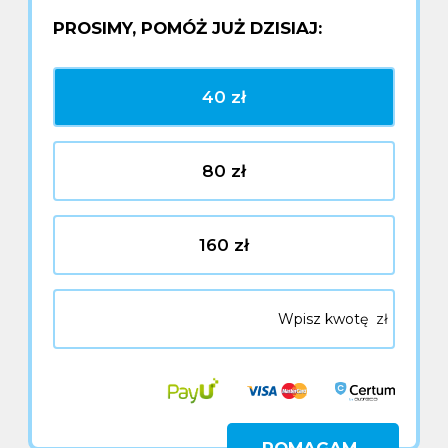
PROSIMY, POMÓŻ JUŻ DZISIAJ:
40 zł
80 zł
160 zł
Pola oznaczone symbolem * są wymagane
zł
Regulaminem
Polityką prywatności
*